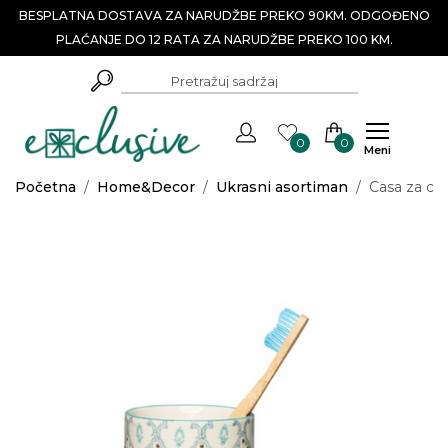
BESPLATNA DOSTAVA ZA NARUDŽBE PREKO 90KM. ODGOĐENO
PLAĆANJE DO 12 RATA ZA NARUDŽBE PREKO 100 KM.
0
0
Meni
Početna
/
Home&Decor
/
Ukrasni asortiman
/
Casa za cet