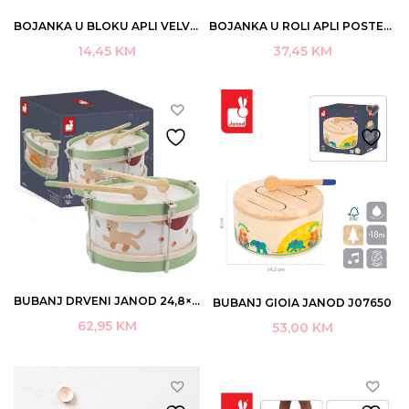
BOJANKA U BLOKU APLI VELVET+5MARKERA 20×19,5CM +3 ART.18508 (30)
BOJANKA U ROLI APLI POSTER 96,5×180 MAGIC FOREST ART.16606
14,45
KM
37,45
KM
BUBANJ DRVENI JANOD 24,8×24,8×13,1CM 18+ ART.J07617
BUBANJ GIOIA JANOD J07650
62,95
KM
53,00
KM