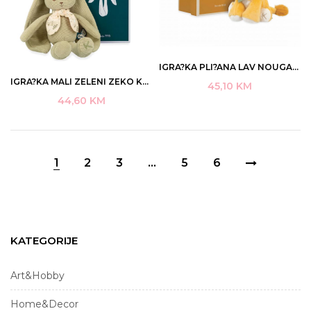
IGRA?KA PLI?ANA LAV NOUGAT KALOO ART K224001
IGRA?KA MALI ZELENI ZEKO KALOO ART K218014
45,10
KM
44,60
KM
1
2
3
…
5
6
KATEGORIJE
Art&Hobby
Home&Decor