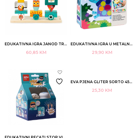
EDUKATIVNA IGRA JANOD TROPIK 52/1 30,9×25,9×8,6CM 3+ ART.J08279
EDUKATIVNA IGRA U METALNOJ KUTIJI CUKE ART.18814
60,85
KM
29,90
KM
EVA PJENA GLITER SORTO 450U ART.18752
25,30
KM
EDUKATIVNI PECATI STOP VIRUS APLI ART.18619