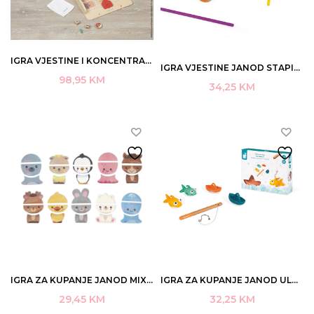
IGRA VJESTINE I KONCENTRACIJE JANOD 60×30,5X10CM 6-10 ART.J02081
IGRA VJESTINE JANOD STAPICI 15,8X4X25CM 3-10 ART.J02695(4)
98,95
KM
34,25
KM
IGRA ZA KUPANJE JANOD MIX&MATCH ZIVOTINJE 30/1 2-6 ART.J04718(4)
IGRA ZA KUPANJE JANOD ULOVI RIBICU ART.J04715 (4)
29,45
KM
32,25
KM