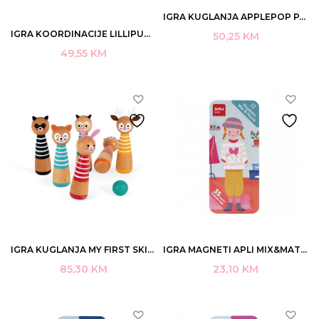
IGRA KUGLANJA APPLEPOP PATKE – JANOD J03364
IGRA KOORDINACIJE LILLIPUTIENS JOE'S TREASURE 10X10X10CM 4+ART.83379 (2)
50,25
KM
49,55
KM
IGRA KUGLANJA MY FIRST SKITTLES JANOD ART. J03200
IGRA MAGNETI APLI MIX&MATCH FASHION ART.18910
85,30
KM
23,10
KM