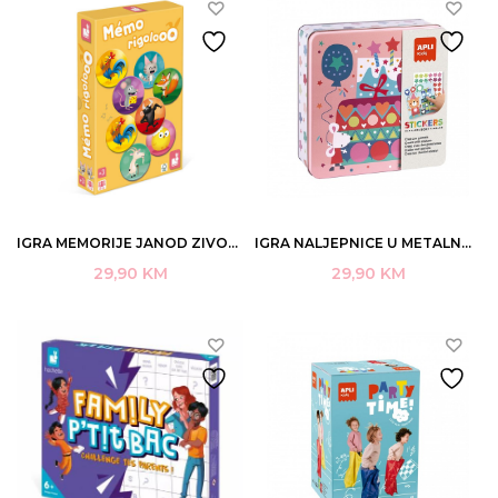
IGRA MEMORIJE JANOD ZIVOTINJE 40/1 KARTON +3 ART.J02736 (4/24)
IGRA NALJEPNICE U METALNOJ KUTIJI APLI ART.19124
29,90
KM
29,90
KM