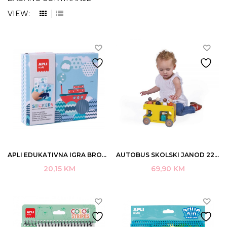
VIEW:
APLI EDUKATIVNA IGRA BROD STIKERI ART.18363
AUTOBUS SKOLSKI JANOD 22,5X11X15CM DRVO +2 ART.J04635 (2/8)
20,15
KM
69,90
KM