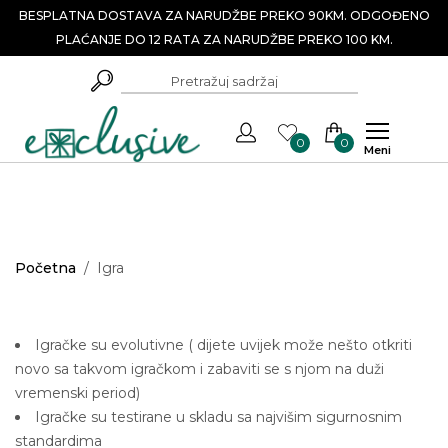
BESPLATNA DOSTAVA ZA NARUDŽBE PREKO 90KM. ODGOĐENO
PLAĆANJE DO 12 RATA ZA NARUDŽBE PREKO 100 KM.
0
0
Meni
Početna
/
Igra
Igračke su evolutivne ( dijete uvijek može nešto otkriti
novo sa takvom igračkom i zabaviti se s njom na duži
vremenski period)
Igračke su testirane u skladu sa najvišim sigurnosnim
standardima