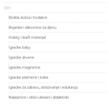
Igra
Bicikla, kolica i hodalice
Bojanke i slikovnice za djecu
Hobby i kraft materijal
Igracke baby
Igracke drvene
Igracke magnetne
Igracke platnene i lutke
Igracke za zabavu, istrazivanje i edukaciju
Naljepnice i oblici ukrasni i didakticki
Puzle, domine i memo