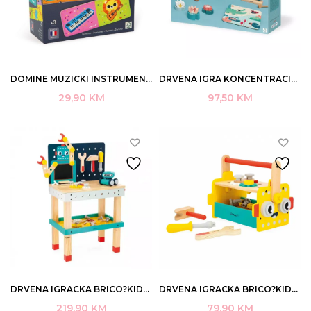
DOMINE MUZICKI INSTRUMENTI JANOD ART. J02623
DRVENA IGRA KONCENTRACIJE JANOD 24+ ART.J04065
29,90
KM
97,50
KM
DRVENA IGRACKA BRICO?KIDS DYI BIG ROBOT JANOD ART. J06457
DRVENA IGRACKA BRICO?KIDS DYI ROBOT TOOL JANOD ART. J06455
219,90
KM
79,90
KM