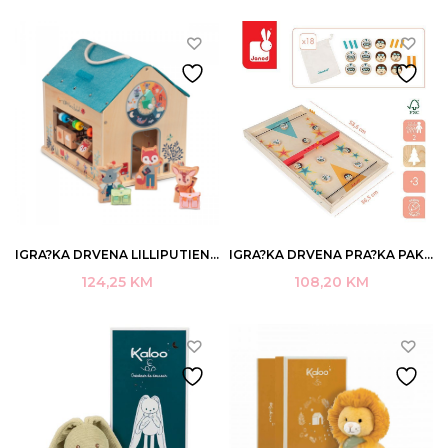
IGRA?KA DRVENA LILLIPUTIENS MOJA PRVA ?KOLA 2+ ART.83422 (2)
IGRA?KA DRVENA PRA?KA PAK JANOD J02079
124,25
KM
108,20
KM