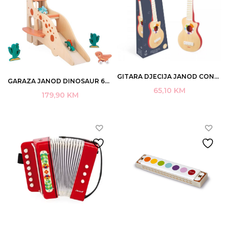
GITARA DJECIJA JANOD CONFETTI 17,4×2,4X54CM 3+ ART.J06744
GARAZA JANOD DINOSAUR 60X23X50CM +2 DRVENA ART.J05835
65,10
KM
179,90
KM