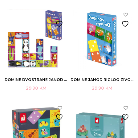
DOMINE DVOSTRANE JANOD ZIVOTINJE IZ DZUNGLE 28/1 KARTONSKE +3 ART.J02771 (4/24)
DOMINE JANOD RIGLOO ZIVOTINJE 28/1 12X6CM 3-7(24)
29,90
KM
29,90
KM