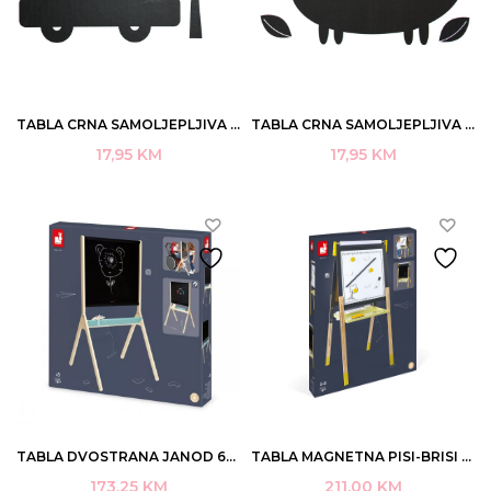
TABLA CRNA SAMOLJEPLJIVA APLI AUTO PREMJESTIVA 60×100 ART.17790
TABLA CRNA SAMOLJEPLJIVA APLI DINOSAUR PREMJESTIVA 60×100 ART.17784
17,95
KM
17,95
KM
TABLA DVOSTRANA JANOD 62,5×55,5X112CM +3 ART.J09638
TABLA MAGNETNA PISI-BRISI JANOD GREY 58×65 NA STALKU DRVENA 3-8 ART.J09630 (2)
173,25
KM
211,00
KM