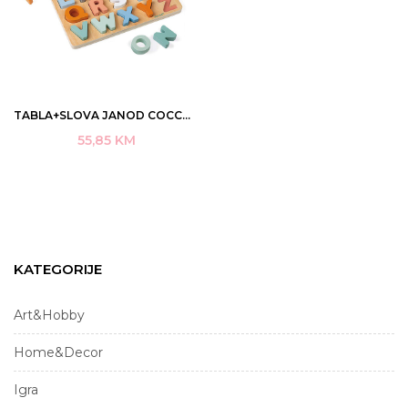
TABLA+SLOVA JANOD COCCON DRVENA 24×27 2-6 ART.J04412 (4)
55,85
KM
KATEGORIJE
Art&Hobby
Home&Decor
Igra