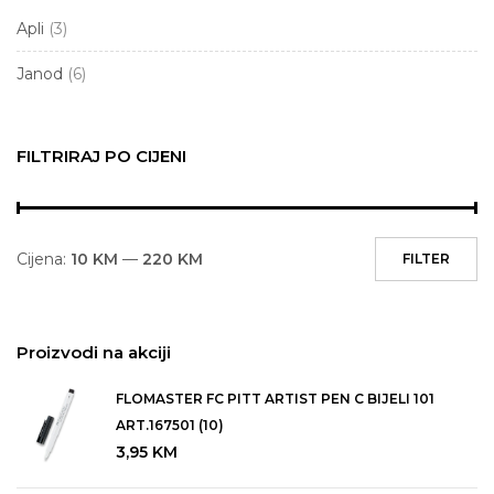
Table i pribor za table
Apli
(3)
Izdvojeno
Tekstil i dekor za bebe i djecu
Janod
(6)
Poklon
Ukrasni asortiman
FILTRIRAJ PO CIJENI
Poklon Kartica
Skola
Cijena:
10 KM
—
220 KM
FILTER
Proizvodi na akciji
FLOMASTER FC PITT ARTIST PEN C BIJELI 101
ART.167501 (10)
3,95
KM