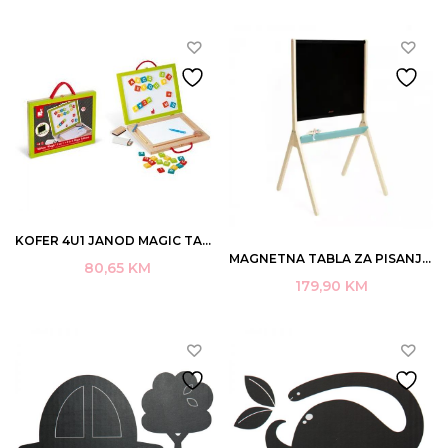
KOFER 4U1 JANOD MAGIC TABLA+SLOVA 42/1 37X30X4 DRVENI 3-8 ART.J05014 (4)
MAGNETNA TABLA ZA PISANJE JANOD ART. J09638
80,65
KM
179,90
KM