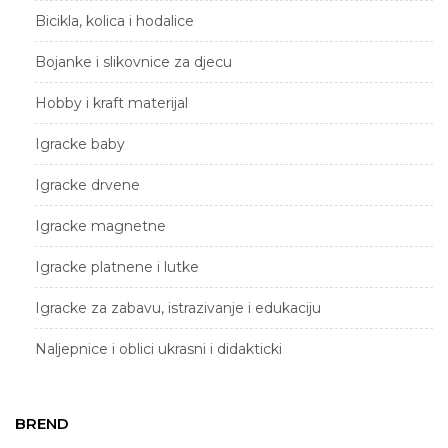
Bicikla, kolica i hodalice
Bojanke i slikovnice za djecu
Hobby i kraft materijal
Igracke baby
Igracke drvene
Igracke magnetne
Igracke platnene i lutke
Igracke za zabavu, istrazivanje i edukaciju
Naljepnice i oblici ukrasni i didakticki
Puzle, domine i memo
BREND
Ruksaci skolski, pernice, torbe i vrecice za sport