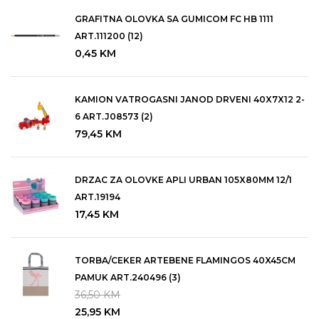
GRAFITNA OLOVKA SA GUMICOM FC HB 1111
ART.111200 (12)
0,45
KM
KAMION VATROGASNI JANOD DRVENI 40X7X12 2-
6 ART.J08573 (2)
79,45
KM
DRZAC ZA OLOVKE APLI URBAN 105X80MM 12/1
ART.19194
17,45
KM
TORBA/CEKER ARTEBENE FLAMINGOS 40X45CM
PAMUK ART.240496 (3)
36,50
KM
25,95
KM