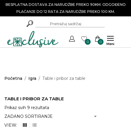
BESPLATNA DOSTAVA ZA NARUDŽBE PREKO 90KM. ODGOĐENO
PLAĆANJE DO 12 RATA ZA NARUDŽBE PREKO 100 KM.
0
0
Meni
Početna
/
Igra
/
Table i pribor za table
TABLE I PRIBOR ZA TABLE
Prikaz svih 9 rezultata
VIEW: