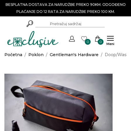
BESPLATNA DOSTAVA ZA NARUDŽBE PREKO 90KM. ODGOĐENO
PLAĆANJE DO 12 RATA ZA NARUDŽBE PREKO 100 KM.
0
0
Meni
Početna
/
Poklon
/
Gentleman's Hardware
/
Doop/Wash 