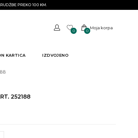
RUDŽBE PREKO 100 KM.
Moja korpa
0
0
ON KARTICA
IZDVOJENO
188
T. 252188