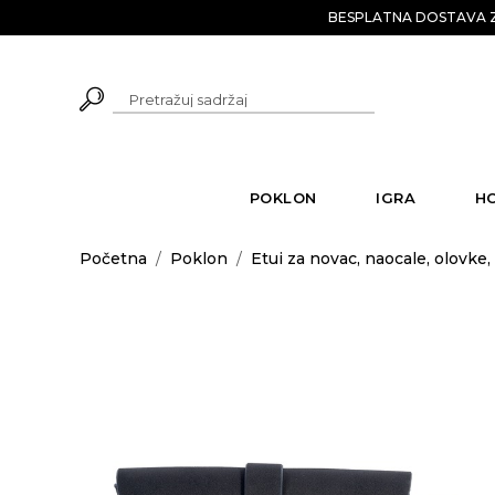
BESPLATNA DOSTAVA Z
POKLON
IGRA
H
Početna
/
Poklon
/
Etui za novac, naocale, olovke, 