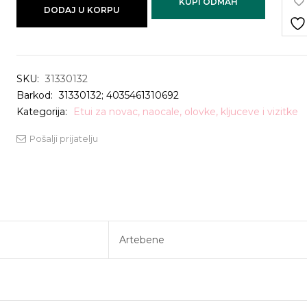
KUPI ODMAH
DODAJ U KORPU
SKU:
31330132
Barkod:
31330132; 4035461310692
Kategorija:
Etui za novac, naocale, olovke, kljuceve i vizitke
Pošalji prijatelju
Artebene