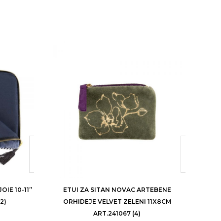
ETUI
IE 10-11”
ETUI ZA SITAN NOVAC ARTEBENE
2)
ORHIDEJE VELVET ZELENI 11X8CM
ART.241067 (4)