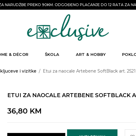
A NARUDŽBE PREKO 90KM. ODGOĐENO PLAĆANJE DO 12 RATA ZA NA
OME & DÉCOR
ŠKOLA
ART & HOBBY
POKL
kljuceve i vizitke
/
Etui za naocale Artebene SoftBlack art. 252
ETUI ZA NAOCALE ARTEBENE SOFTBLACK AR
36,80
KM