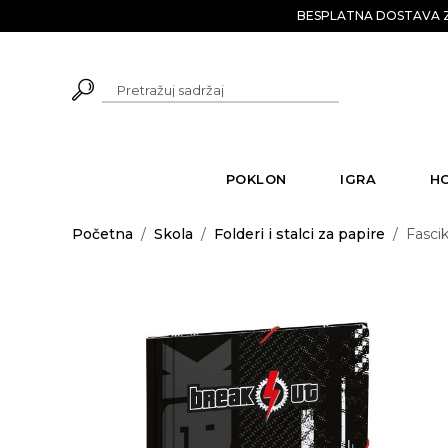
BESPLATNA DOSTAVA Z
POKLON
IGRA
H
Početna
/
Skola
/
Folderi i stalci za papire
/
Fasci