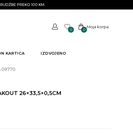
RUDŽBE PREKO 100 KM.
Moja korpa
0
0
ON KARTICA
IZDVOJENO
8.09770
KOUT 26×33,5×0,5CM