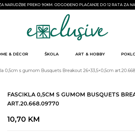
A NARUDŽBE PREKO 90KM. ODGOĐENO PLAĆANJE DO 12 RATA ZA NA
OME & DÉCOR
ŠKOLA
ART & HOBBY
POKL
kla 0,5cm s gumom Busquets Breakout 26×33,5×0,5cm art.20.66
FASCIKLA 0,5CM S GUMOM BUSQUETS BREA
ART.20.668.09770
10,70
KM