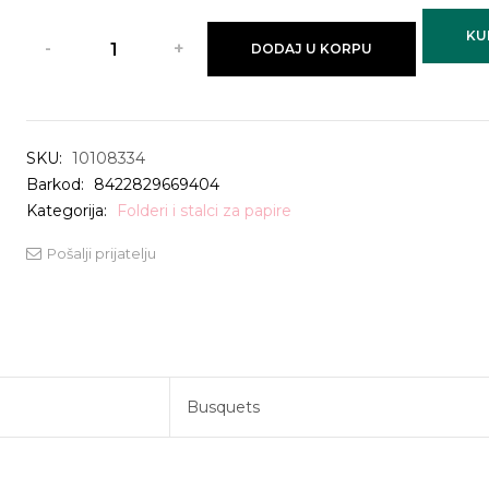
KU
DODAJ U KORPU
SKU:
10108334
Barkod:
8422829669404
Kategorija:
Folderi i stalci za papire
Pošalji prijatelju
Busquets