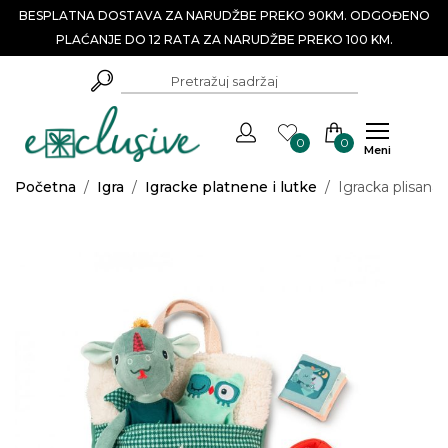
BESPLATNA DOSTAVA ZA NARUDŽBE PREKO 90KM. ODGOĐENO
PLAĆANJE DO 12 RATA ZA NARUDŽBE PREKO 100 KM.
0
0
Meni
Početna
/
Igra
/
Igracke platnene i lutke
/
Igracka plisana 