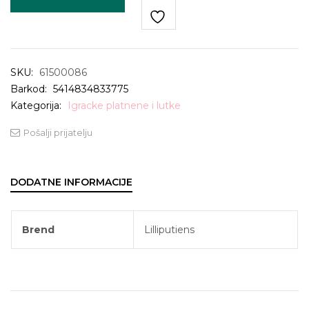
SKU:
61500086
Barkod:
5414834833775
Kategorija:
Igracke platnene i lutke
Pošalji prijatelju
DODATNE INFORMACIJE
Brend
Lilliputiens