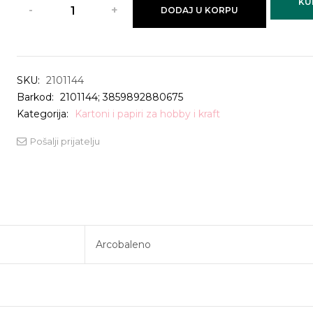
KU
DODAJ U KORPU
SKU:
2101144
Barkod:
2101144; 3859892880675
Kategorija:
Kartoni i papiri za hobby i kraft
Pošalji prijatelju
Arcobaleno