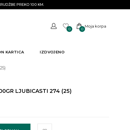
RUDŽBE PREKO 100 KM.
Moja korpa
0
0
ON KARTICA
IZDVOJENO
25)
GR LJUBICASTI 274 (25)