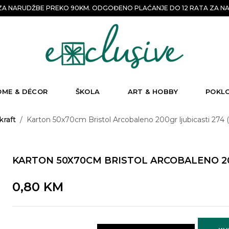
A NARUDŽBE PREKO 90KM. ODGOĐENO PLAĆANJE DO 12 RATA ZA NA
OME & DÉCOR
ŠKOLA
ART & HOBBY
POKL
kraft
/
Karton 50x70cm Bristol Arcobaleno 200gr ljubicasti 274 (
KARTON 50X70CM BRISTOL ARCOBALENO 200
0,80
KM