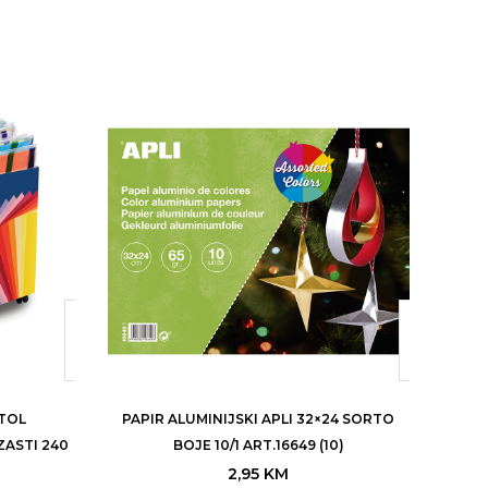
TOL
PAPIR ALUMINIJSKI APLI 32×24 SORTO
KA
ASTI 240
BOJE 10/1 ART.16649 (10)
2,95
KM