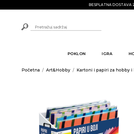
BESPLATNA DOSTAVA Z
POKLON
IGRA
H
Početna
/
Art&Hobby
/
Kartoni i papiri za hobby i 