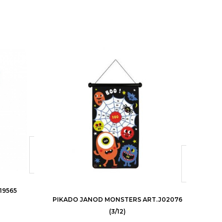
19565
SET K
PIKADO JANOD MONSTERS ART.J02076
24
(3/12)