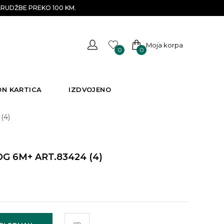
RUDŽBE PREKO 100 KM.
Moja korpa
0
0
ON KARTICA
IZDVOJENO
(4)
G 6M+ ART.83424 (4)