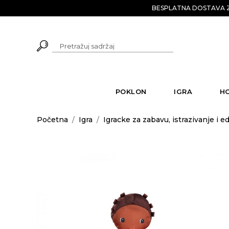
BESPLATNA DOSTAVA Z
POKLON
IGRA
H
Početna
/
Igra
/
Igracke za zabavu, istrazivanje i e