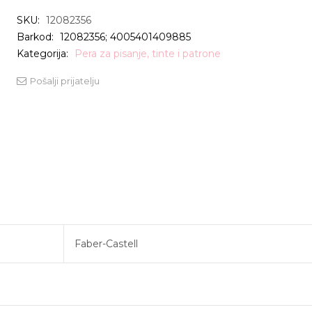
SKU:
12082356
Barkod:
12082356; 4005401409885
Kategorija:
Pera za pisanje, tinte i patrone
Pošalji prijatelju
Faber-Castell