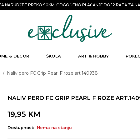
A NARUDŽBE PREKO 90KM. ODGOĐENO PLAĆANJE DO 12 RATA ZA NA
OME & DÉCOR
ŠKOLA
ART & HOBBY
POKL
e
/
Naliv pero FC Grip Pearl F roze art.140938
NALIV PERO FC GRIP PEARL F ROZE ART.140
19,95
KM
Dostupnost:
Nema na stanju