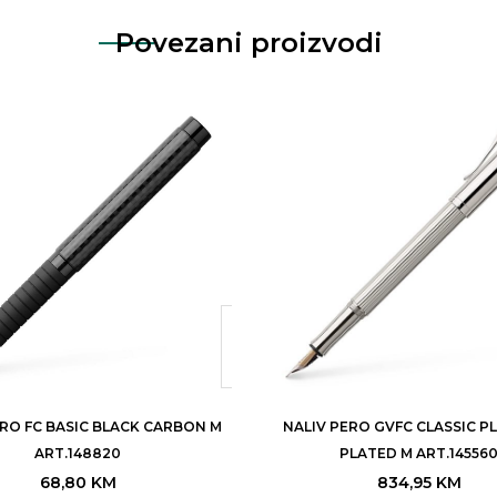
Povezani proizvodi
ERO FC BASIC BLACK CARBON M
NALIV PERO GVFC CLASSIC P
ART.148820
PLATED M ART.14556
68,80
KM
834,95
KM