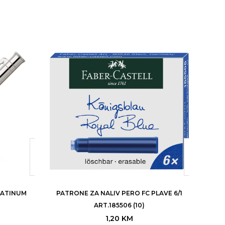
-3
LATINUM
PATRONE ZA NALIV PERO FC PLAVE 6/1
RO
0
ART.185506 (10)
1,20
KM