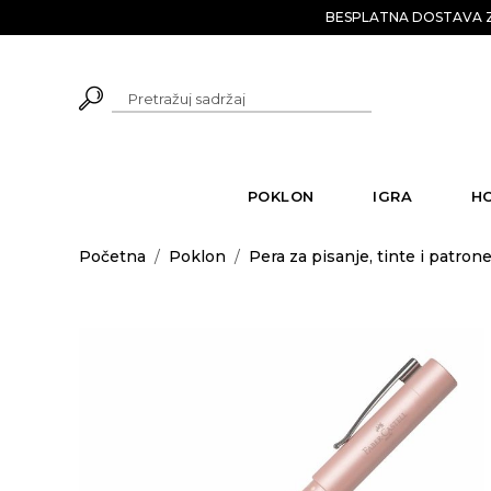
BESPLATNA DOSTAVA Z
POKLON
IGRA
H
Početna
/
Poklon
/
Pera za pisanje, tinte i patron