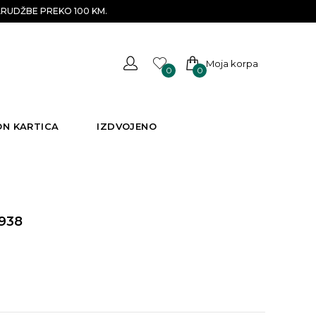
RUDŽBE PREKO 100 KM.
Moja korpa
0
0
ON KARTICA
IZDVOJENO
938