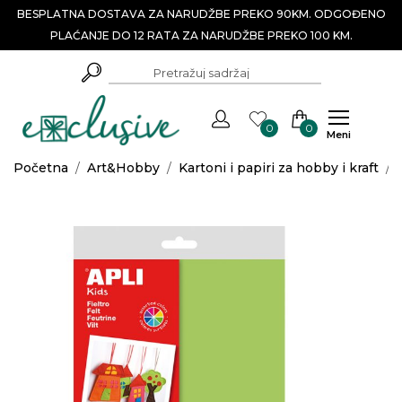
BESPLATNA DOSTAVA ZA NARUDŽBE PREKO 90KM. ODGOĐENO
PLAĆANJE DO 12 RATA ZA NARUDŽBE PREKO 100 KM.
0
0
Meni
Početna
/
Art&Hobby
/
Kartoni i papiri za hobby i kraft
/