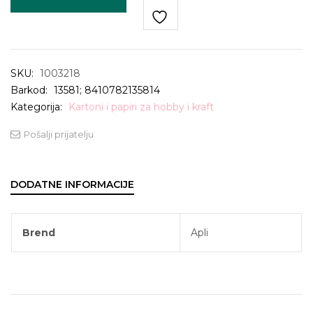
SKU:
1003218
Barkod:
13581; 8410782135814
Kategorija:
Kartoni i papiri za hobby i kraft
Pošalji prijatelju
DODATNE INFORMACIJE
Brend
Apli