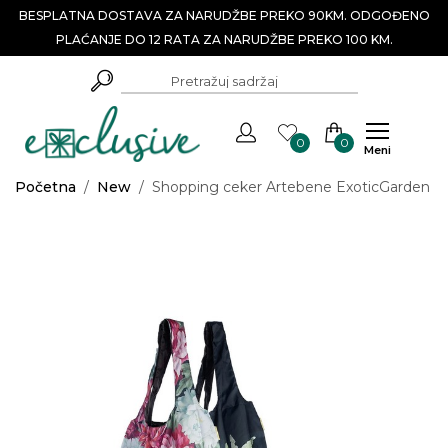
BESPLATNA DOSTAVA ZA NARUDŽBE PREKO 90KM. ODGOĐENO
PLAĆANJE DO 12 RATA ZA NARUDŽBE PREKO 100 KM.
0
0
Meni
Početna
/
New
/
Shopping ceker Artebene ExoticGarden 4