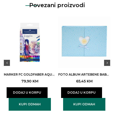
Povezani proizvodi
MARKER FC GOLDFABER AQUA DUAL 18/1 ART.164618 (3)
FOTO ALBUM ARTEBENE BABY PLAVI 35×24 ART.220051
79,90
KM
65,45
KM
DODAJ U KORPU
DODAJ U KORPU
KUPI ODMAH
KUPI ODMAH