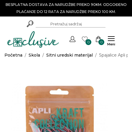
BESPLATNA DOSTAVA ZA NARUDŽBE PREKO 90KM. ODGOĐENO
PLAĆANJE DO 12 RATA ZA NARUDŽBE PREKO 100 KM.
0
0
Meni
Početna
/
Skola
/
Sitni uredski materijal
/
Spajalice Apli p