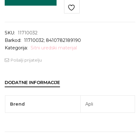
SKU:
11710032
Barkod:
11710032; 8410782189190
Kategorija:
Sitni uredski materijal
Pošalji prijatelju
DODATNE INFORMACIJE
Brend
Apli