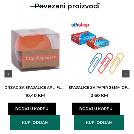
Povezani proizvodi
DRZAC ZA SPAJALICE APLI FLUOR COLLECTION ORANGE ART.18429
SPAJALICE ZA PAPIR 28MM OFFISHOP ART.OF002 100/1 (10/500)
10,40
KM
0,60
KM
DODAJ U KORPU
DODAJ U KORPU
KUPI ODMAH
KUPI ODMAH