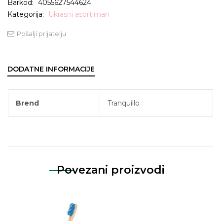
Barkod:
4055627544624
Kategorija:
Ukrasni asortiman
Pošalji prijatelju
DODATNE INFORMACIJE
Brend
Tranquillo
Povezani proizvodi