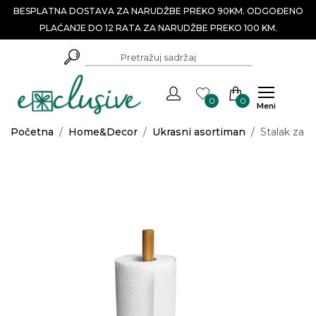
BESPLATNA DOSTAVA ZA NARUDŽBE PREKO 90KM. ODGOĐENO
PLAĆANJE DO 12 RATA ZA NARUDŽBE PREKO 100 KM.
0
0
Meni
Početna
/
Home&Decor
/
Ukrasni asortiman
/
Stalak za p