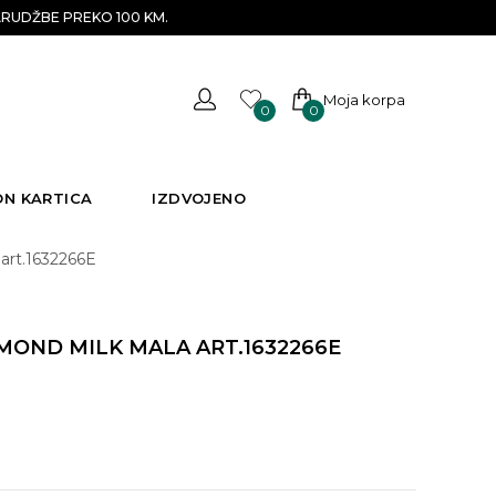
RUDŽBE PREKO 100 KM.
Moja korpa
0
0
ON KARTICA
IZDVOJENO
art.1632266E
OND MILK MALA ART.1632266E