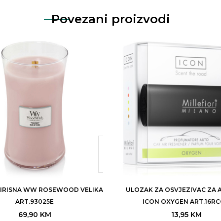
Povezani proizvodi
MIRISNA WW ROSEWOOD VELIKA
ULOZAK ZA OSVJEZIVAC ZA 
ART.93025E
ICON OXYGEN ART.16R
69,90
KM
13,95
KM