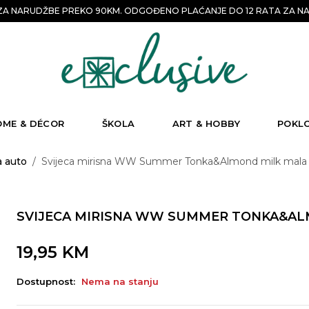
A NARUDŽBE PREKO 90KM. ODGOĐENO PLAĆANJE DO 12 RATA ZA NA
OME & DÉCOR
ŠKOLA
ART & HOBBY
POKL
za auto
/
Svijeca mirisna WW Summer Tonka&Almond milk mala 
SVIJECA MIRISNA WW SUMMER TONKA&ALM
19,95
KM
Dostupnost:
Nema na stanju