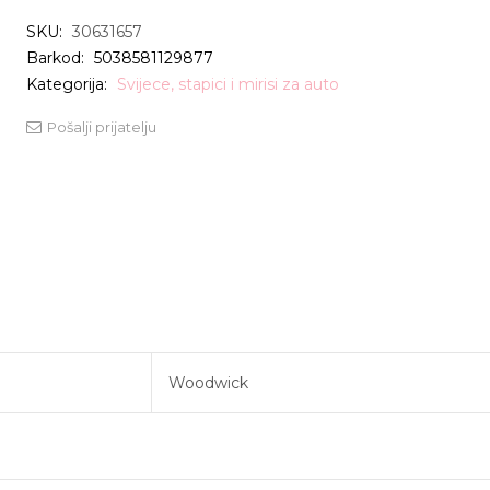
SKU:
30631657
Barkod:
5038581129877
Kategorija:
Svijece, stapici i mirisi za auto
Pošalji prijatelju
Woodwick