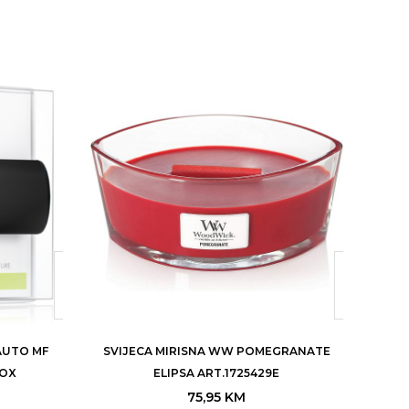
AUTO MF
SVIJECA MIRISNA WW POMEGRANATE
SV
COX
ELIPSA ART.1725429E
75,95
KM