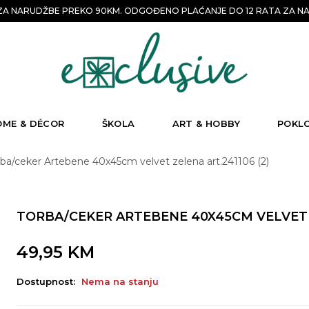
A NARUDŽBE PREKO 90KM. ODGOĐENO PLAĆANJE DO 12 RATA ZA NA
OME & DÉCOR
ŠKOLA
ART & HOBBY
POKL
rba/ceker Artebene 40x45cm velvet zelena art.241106 (2)
TORBA/CEKER ARTEBENE 40X45CM VELVET Z
49,95
KM
Dostupnost:
Nema na stanju