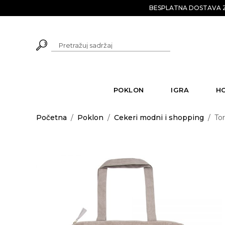
BESPLATNA DOSTAVA Z
POKLON
IGRA
H
Početna
/
Poklon
/
Cekeri modni i shopping
/
To