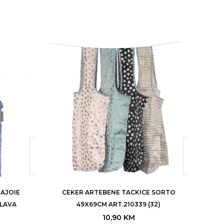
AJOIE
CEKER ARTEBENE TACKICE SORTO
C
PLAVA
49X69CM ART.210339 (32)
10,90
KM