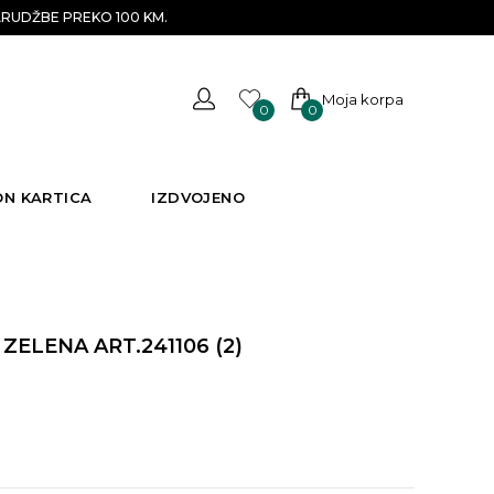
RUDŽBE PREKO 100 KM.
Moja korpa
0
0
ON KARTICA
IZDVOJENO
ELENA ART.241106 (2)