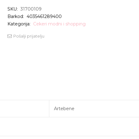
SKU:
31700109
Barkod:
4035461289400
Kategorija:
Cekeri modni i shopping
Pošalji prijatelju
Artebene