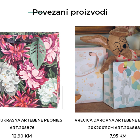
Povezani proizvodi
 UKRASNA ARTEBENE PEONIES
VRECICA DAROVNA ARTEBENE 
ART.205876
20X20X11CM ART.204868 
12,90
KM
7,95
KM