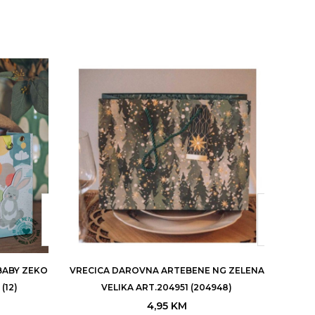
BABY ZEKO
VRECICA DAROVNA ARTEBENE NG ZELENA
VRECI
(12)
VELIKA ART.204951 (204948)
4,95
KM