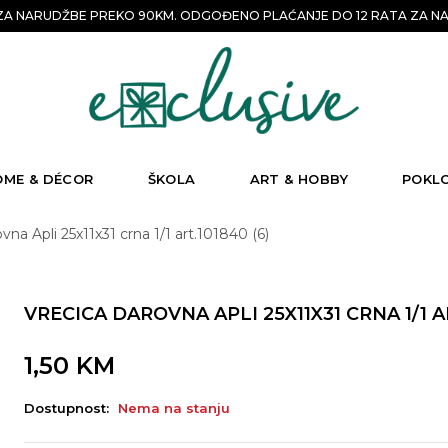
A NARUDŽBE PREKO 90KM. ODGOĐENO PLAĆANJE DO 12 RATA ZA NA
OME & DÉCOR
ŠKOLA
ART & HOBBY
POKL
vna Apli 25x11x31 crna 1/1 art.101840 (6)
VRECICA DAROVNA APLI 25X11X31 CRNA 1/1 AR
1,50
KM
Dostupnost:
Nema na stanju