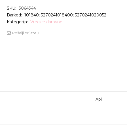
SKU:
3064344
Barkod:
101840; 3270241018400; 3270241020052
Kategorija:
Vrecice darovne
Pošalji prijatelju
Apli