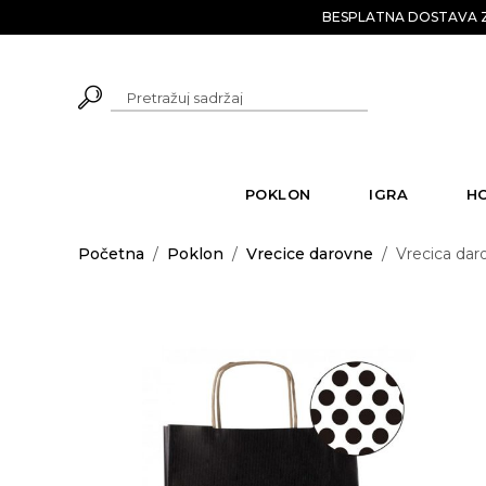
BESPLATNA DOSTAVA Z
POKLON
IGRA
H
Početna
/
Poklon
/
Vrecice darovne
/
Vrecica daro