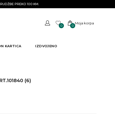
RUDŽBE PREKO 100 KM.
Moja korpa
0
0
ON KARTICA
IZDVOJENO
T.101840 (6)