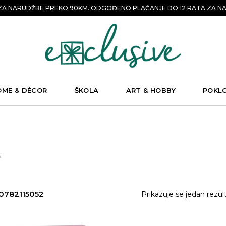
A NARUDŽBE PREKO 90KM. ODGOĐENO PLAĆANJE DO 12 RATA ZA NA
OME & DÉCOR
ŠKOLA
ART & HOBBY
POKL
”
10782115052
Prikazuje se jedan rezul