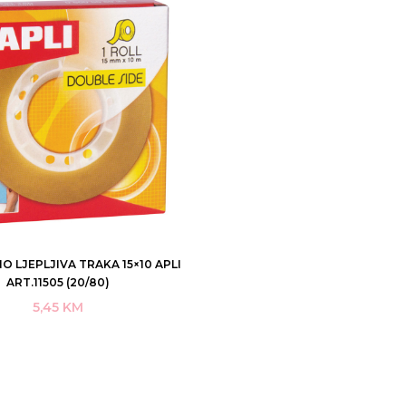
 LJEPLJIVA TRAKA 15×10 APLI
DODAJ U KORPU
ART.11505 (20/80)
5,45
KM
KUPI ODMAH