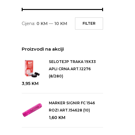
Cijena:
0 KM
—
10 KM
FILTER
Proizvodi na akciji
SELOTEJP TRAKA 19X33
APLI CRNA ART.12276
(8/280)
3,95
KM
MARKER SIGNIR FC 1546
ROZI ART.154628 (10)
1,60
KM