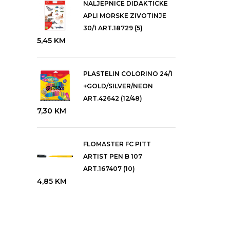
NALJEPNICE DIDAKTICKE
APLI MORSKE ZIVOTINJE
30/1 ART.18729 (5)
5,45
KM
PLASTELIN COLORINO 24/1
+GOLD/SILVER/NEON
ART.42642 (12/48)
7,30
KM
FLOMASTER FC PITT
ARTIST PEN B 107
ART.167407 (10)
4,85
KM