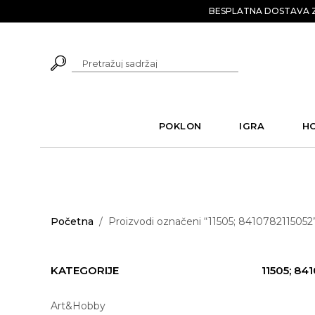
BESPLATNA DOSTAVA Z
POKLON
IGRA
H
Početna
/
Proizvodi označeni “11505; 8410782115052
KATEGORIJE
11505; 84
Art&Hobby