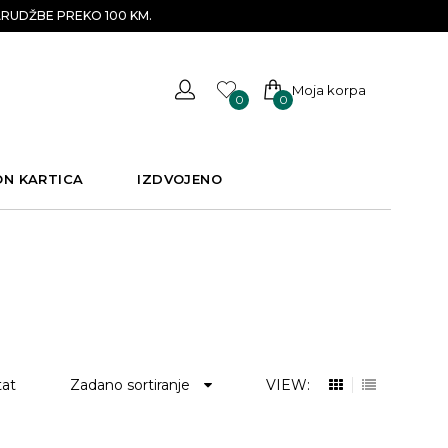
RUDŽBE PREKO 100 KM.
Moja korpa
0
0
ON KARTICA
IZDVOJENO
tat
Zadano sortiranje
VIEW: