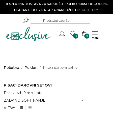
BESPLATNA DOSTAVA ZA NARUDŽBE PREKO 90KM. ODGOĐENO
PLAĆANJE DO 12 RATA ZA NARUDŽBE PREKO 100 KM.
0
0
Meni
Početna
/
Poklon
/
Pisaci darovni setovi
PISACI DAROVNI SETOVI
Prikaz svih 9 rezultata
VIEW: