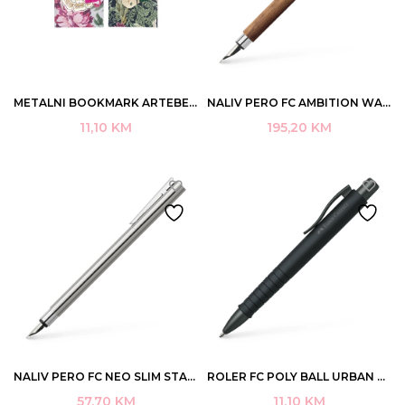
METALNI BOOKMARK ARTEBENE EXOTICGARDEN ART.152097
NALIV PERO FC AMBITION WALNUT WOOD ART.148581
11,10
KM
195,20
KM
NALIV PERO FC NEO SLIM STAINLESS STEEL SHINY M ART.342000
ROLER FC POLY BALL URBAN CRNI ART.2451190
57,70
KM
11,10
KM