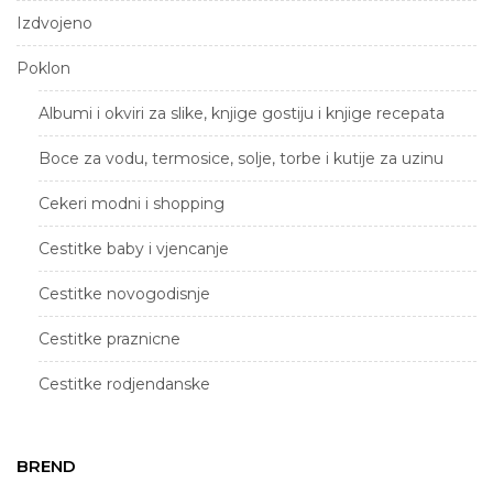
Izdvojeno
Poklon
Albumi i okviri za slike, knjige gostiju i knjige recepata
Boce za vodu, termosice, solje, torbe i kutije za uzinu
Cekeri modni i shopping
Cestitke baby i vjencanje
Cestitke novogodisnje
Cestitke praznicne
Cestitke rodjendanske
Etui za novac, naocale, olovke, kljuceve i vizitke
BREND
Folderi i stalci za papire