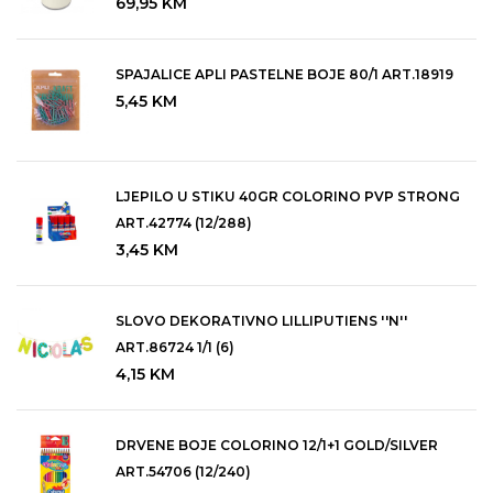
69,95
KM
Salvete i dekor za sto
Svijece, stapici i mirisi za auto
SPAJALICE APLI PASTELNE BOJE 80/1 ART.18919
5,45
KM
Table i pribor za table
Torbe i mape poslovne
LJEPILO U STIKU 40GR COLORINO PVP STRONG
Torbe modne, marame i salovi zenski i muski
ART.42774 (12/288)
3,45
KM
Ukrasni asortiman
Ukrasni stalci, magneti, privjesci, naljepnice, pečati
SLOVO DEKORATIVNO LILLIPUTIENS ''N''
Vrecice darovne
ART.86724 1/1 (6)
4,15
KM
DRVENE BOJE COLORINO 12/1+1 GOLD/SILVER
ART.54706 (12/240)