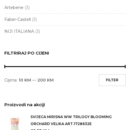
Gentleman's Hardware
Artebene
(3)
Kutije darovne
Faber-Castell
(3)
Naljepnice i oblici ukrasni i didakticki
NIJI ITALIANA
(3)
Poklon Kartica
NE KORISTITI Novcanici i kaisevi zenski i muski
FILTRIRAJ PO CIJENI
Skola
Neseseri i pernice
Notesi, dnevnici, planeri i kalendari
Novcanici i kaisevi zenski i muski
Cijena:
10 KM
—
200 KM
FILTER
Olovke grafitne, hemijske i tehnicke
Papir darovni i pribor za pakovanje
Proizvodi na akciji
Pera za pisanje, tinte i patrone
SVIJECA MIRISNA WW TRILOGY BLOOMING
ORCHARD VELIKA ART.1728632E
Pisaci darovni setovi