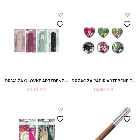
DR?A? ZA OLOVKE ARTEBENE EXOTICGARDEN ART.252185
DRZAC ZA PAPIR ARTEBENE EXOTICGARDEN 8X8X3,6CM/7,5×7,5X2CM ART.152094
22,10
KM
19,90
KM