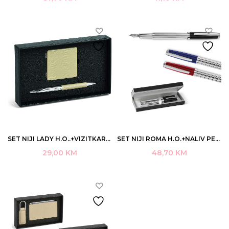
SET NIJI LADY H.O..+VIZITKAR/OGLEDALO ART.60993 (4/72)
SET NIJI ROMA H.O.+NALIV PERO SORTO BOJE ART.61519 (3)
29,00
KM
48,70
KM