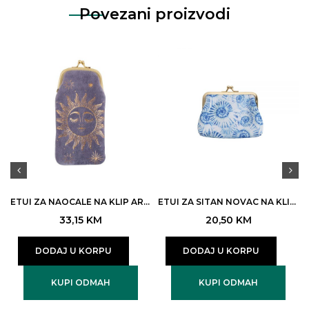
Povezani proizvodi
ETUI ZA NAOCALE NA KLIP ARTEBENE GOLDEN SUN 8,5X17CM PLAVI PLIS ART.210524 (4)
ETUI ZA SITAN NOVAC NA KLIP ARTEBENE SUMMER SKOLJKE 11X8CM PLAVI ART.241053(4)
33,15
KM
20,50
KM
DODAJ U KORPU
DODAJ U KORPU
KUPI ODMAH
KUPI ODMAH