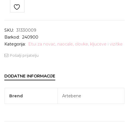
SKU:
31330009
Barkod:
240900
Kategorija:
Etui za novac, naocale, olovke, kljuceve i vizitke
Pošalji prijatelju
DODATNE INFORMACIJE
Brend
Artebene