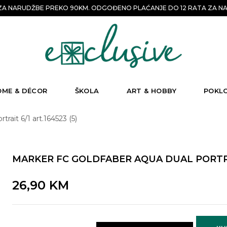
A NARUDŽBE PREKO 90KM. ODGOĐENO PLAĆANJE DO 12 RATA ZA NA
OME & DÉCOR
ŠKOLA
ART & HOBBY
POKL
rait 6/1 art.164523 (5)
MARKER FC GOLDFABER AQUA DUAL PORTRAIT
26,90
KM