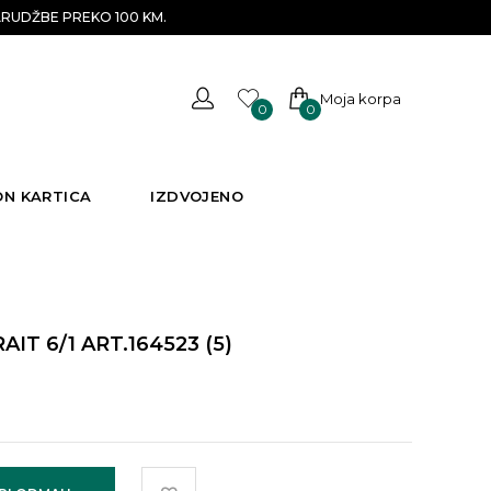
RUDŽBE PREKO 100 KM.
Moja korpa
0
0
ON KARTICA
IZDVOJENO
 6/1 ART.164523 (5)