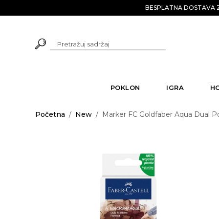
BESPLATNA DOSTAVA Z
POKLON
IGRA
H
Početna
/
New
/
Marker FC Goldfaber Aqua Dual Port