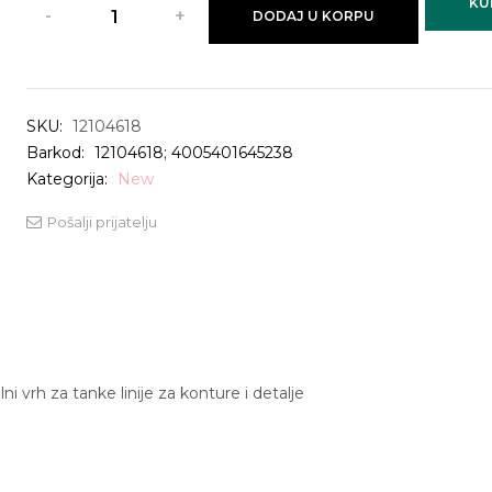
KU
DODAJ U KORPU
SKU:
12104618
Barkod:
12104618; 4005401645238
Kategorija:
New
Pošalji prijatelju
ni vrh za tanke linije za konture i detalje