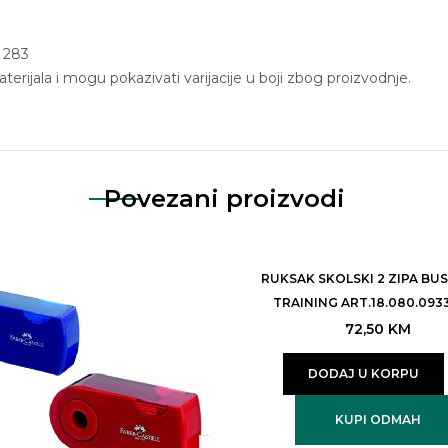
, 283
erijala i mogu pokazivati ​​varijacije u boji zbog proizvodnje.
Povezani proizvodi
RUKSAK SKOLSKI 2 ZIPA BU
TRAINING ART.18.080.093
72,50
KM
DODAJ U KORPU
KUPI ODMAH