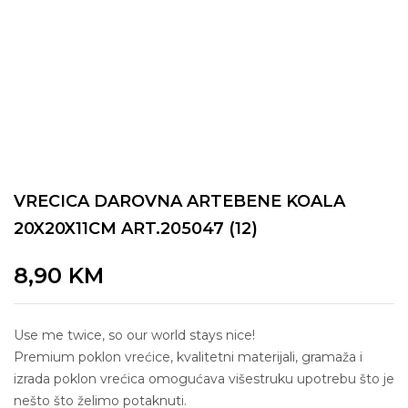
VRECICA DAROVNA ARTEBENE KOALA
20X20X11CM ART.205047 (12)
8,90
KM
Use me twice, so our world stays nice!
Premium poklon vrećice, kvalitetni materijali, gramaža i
izrada poklon vrećica omogućava višestruku upotrebu što je
nešto što želimo potaknuti.