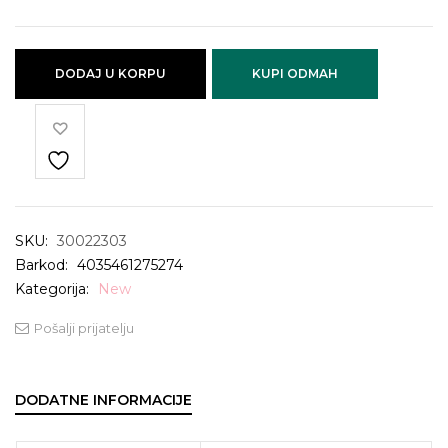
DODAJ U KORPU
KUPI ODMAH
SKU:
30022303
Barkod:
4035461275274
Kategorija:
New
Pošalji prijatelju
DODATNE INFORMACIJE