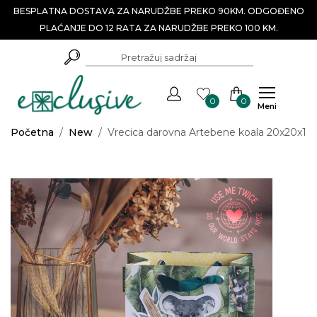
BESPLATNA DOSTAVA ZA NARUDŽBE PREKO 90KM. ODGOĐENO
PLAĆANJE DO 12 RATA ZA NARUDŽBE PREKO 100 KM.
0
0
Meni
Početna
/
New
/
Vrecica darovna Artebene koala 20x20x11c