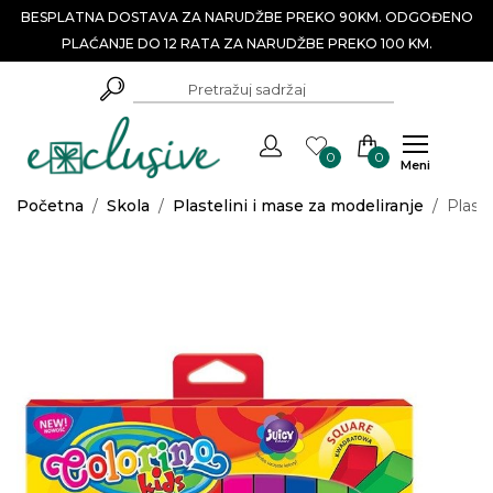
BESPLATNA DOSTAVA ZA NARUDŽBE PREKO 90KM. ODGOĐENO
PLAĆANJE DO 12 RATA ZA NARUDŽBE PREKO 100 KM.
0
0
Meni
Početna
/
Skola
/
Plastelini i mase za modeliranje
/
Plaste