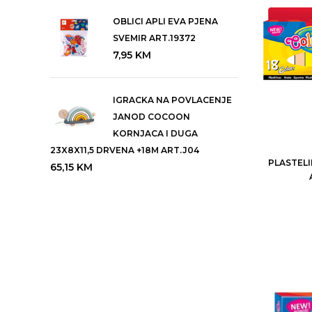
OBLICI APLI EVA PJENA
SVEMIR ART.19372
7,95
KM
IGRACKA NA POVLACENJE
JANOD COCOON
KORNJACA I DUGA
23X8X11,5 DRVENA +18M ART.J04
PLASTELI
65,15
KM