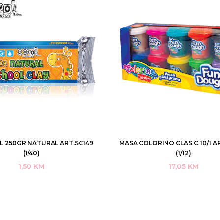
L 250GR NATURAL ART.SC149
MASA COLORINO CLASIC 10/1 A
DODAJ U KORPU
DODAJ U KORPU
(1/40)
(1/12)
1,50
KM
17,05
KM
KUPI ODMAH
KUPI ODMAH