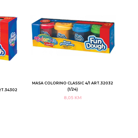
MASA COLORINO CLASSIC 4/1 ART.32032
DODAJ U KORPU
(1/24)
RT.34302
8,05
KM
KUPI ODMAH