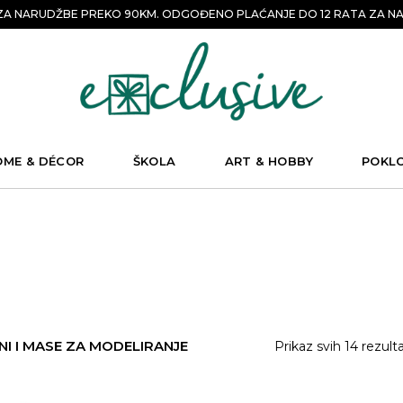
A NARUDŽBE PREKO 90KM. ODGOĐENO PLAĆANJE DO 12 RATA ZA NA
OME & DÉCOR
ŠKOLA
ART & HOBBY
POKL
NI I MASE ZA MODELIRANJE
Prikaz svih 14 rezult