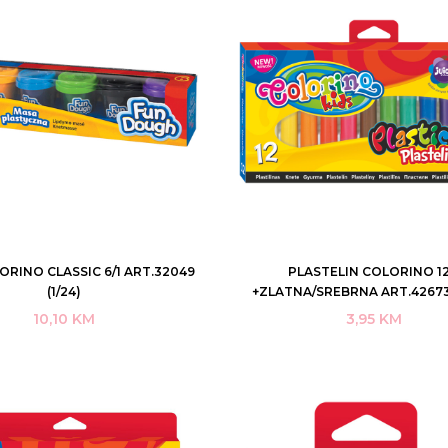
ORINO CLASSIC 6/1 ART.32049
PLASTELIN COLORINO 12
DODAJ U KORPU
DODAJ U KORPU
(1/24)
+ZLATNA/SREBRNA ART.42673 
10,10
KM
3,95
KM
KUPI ODMAH
KUPI ODMAH