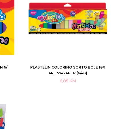
 6/1
PLASTELIN COLORINO SORTO BOJE 18/1
DODAJ U KORPU
ART.57424PTR (6/48)
6,85
KM
KUPI ODMAH