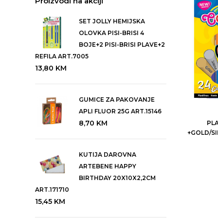
Proizvodi na akciji
Pera za pisanje, tinte i patrone
SET JOLLY HEMIJSKA
Plastelini i mase za modeliranje
OLOVKA PISI-BRISI 4
BOJE+2 PISI-BRISI PLAVE+2
Pribor za crtanje, slikanje i racunanje
REFILA ART.7005
13,80
KM
Ruksaci skolski, pernice, torbe i
vrecice za sport
GUMICE ZA PAKOVANJE
Selotejpi, ljepila i makaze
APLI FLUOR 25G ART.15146
Sitni uredski materijal
8,70
KM
PLA
+GOLD/SI
Table i pribor za table
KUTIJA DAROVNA
Teke A4 i A5
ARTEBENE HAPPY
BIRTHDAY 20X10X2,2CM
ART.171710
15,45
KM