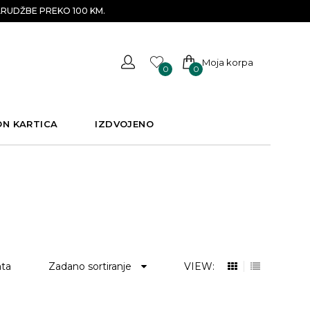
RUDŽBE PREKO 100 KM.
Moja korpa
0
0
ON KARTICA
IZDVOJENO
ata
Zadano sortiranje
VIEW: