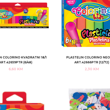
N COLORINO KVADRATNI 18/1
PLASTELIN COLORINO NEON
DODAJ U KORPU
DODAJ U KORPU
ART.42659PTR (6/48)
ART.42666PTR (12/72)
6,60
KM
2,30
KM
KUPI ODMAH
KUPI ODMAH