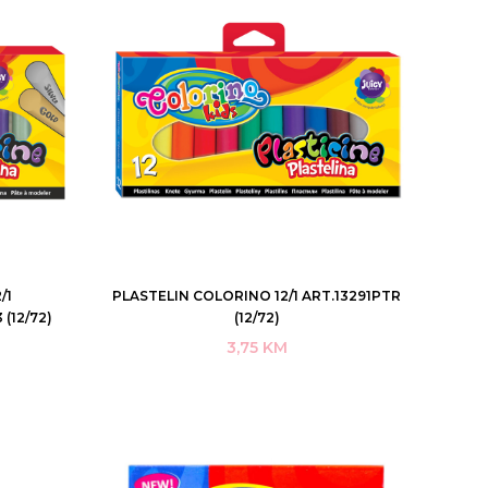
/1
PLASTELIN COLORINO 12/1 ART.13291PTR
DODAJ U KORPU
(12/72)
(12/72)
3,75
KM
KUPI ODMAH