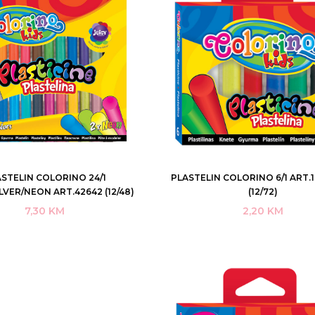
STELIN COLORINO 24/1
PLASTELIN COLORINO 6/1 ART.
DODAJ U KORPU
DODAJ U KORPU
LVER/NEON ART.42642 (12/48)
(12/72)
7,30
KM
2,20
KM
KUPI ODMAH
KUPI ODMAH