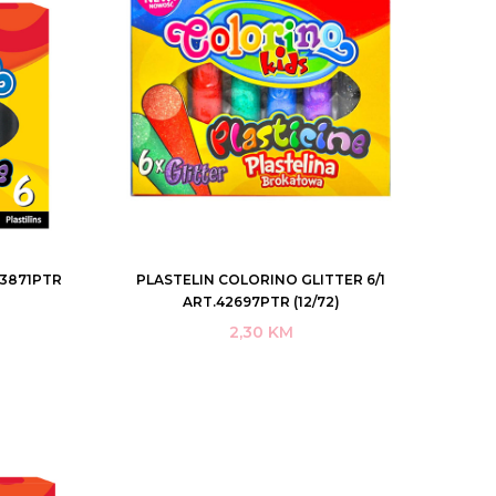
13871PTR
PLASTELIN COLORINO GLITTER 6/1
DODAJ U KORPU
ART.42697PTR (12/72)
2,30
KM
KUPI ODMAH