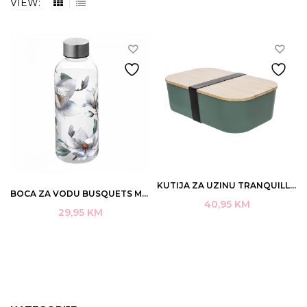
VIEW:
KUTIJA ZA UZINU TRANQUILLO PLAIN 19,8×12,5×6,3CM 900ML ZELENA ART.BW199
BOCA ZA VODU BUSQUETS MAGNOLIJA ART.27.635.09499
40,95
KM
29,95
KM