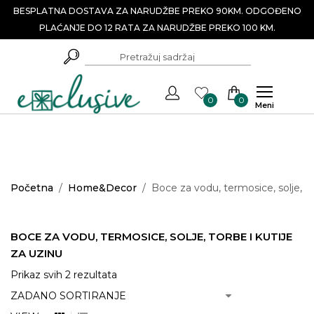
BESPLATNA DOSTAVA ZA NARUDŽBE PREKO 90KM. ODGOĐENO
PLAĆANJE DO 12 RATA ZA NARUDŽBE PREKO 100 KM.
0
0
Meni
Početna
/
Home&Decor
/
Boce za vodu, termosice, solje, to
BOCE ZA VODU, TERMOSICE, SOLJE, TORBE I KUTIJE
ZA UZINU
Prikaz svih 2 rezultata