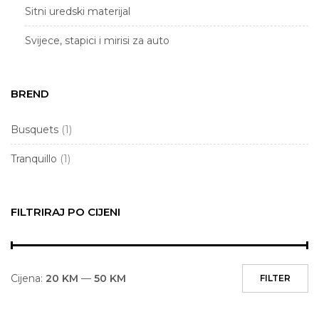
Sitni uredski materijal
Svijece, stapici i mirisi za auto
Table i pribor za table
BREND
Tekstil i dekor za bebe i djecu
Igra
Ukrasni asortiman
Busquets
(1)
Izdvojeno
Tranquillo
(1)
Poklon
FILTRIRAJ PO CIJENI
Poklon Kartica
Skola
Cijena:
20 KM
—
50 KM
FILTER