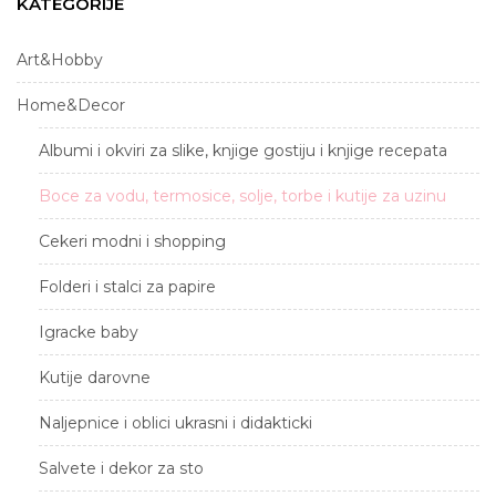
KATEGORIJE
Art&Hobby
Home&Decor
Albumi i okviri za slike, knjige gostiju i knjige recepata
Boce za vodu, termosice, solje, torbe i kutije za uzinu
Cekeri modni i shopping
Folderi i stalci za papire
Igracke baby
Kutije darovne
Naljepnice i oblici ukrasni i didakticki
Salvete i dekor za sto