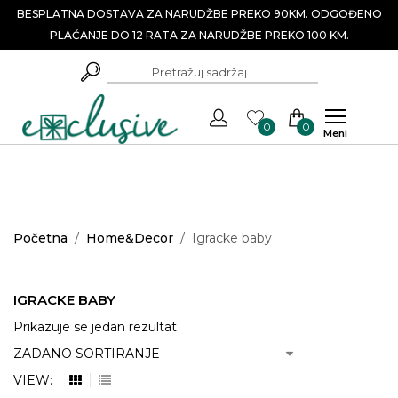
BESPLATNA DOSTAVA ZA NARUDŽBE PREKO 90KM. ODGOĐENO
PLAĆANJE DO 12 RATA ZA NARUDŽBE PREKO 100 KM.
0
0
Meni
Početna
/
Home&Decor
/
Igracke baby
IGRACKE BABY
Prikazuje se jedan rezultat
VIEW: