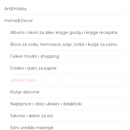
Art&Hobby
Home&Decor
Albumi i okviri za slike, knjige gostiju i knjige recepata
Boce za vodu, termosice, solje, torbe i kutije za uzinu
Cekeri modni i shopping
Folderi i stalci za papire
Igracke baby
Kutije darovne
Naljepnice i oblici ukrasni i didakticki
Salvete i dekor za sto
Sitni uredski materijal