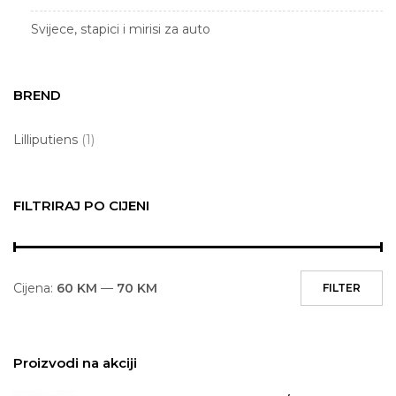
Svijece, stapici i mirisi za auto
Table i pribor za table
BREND
Tekstil i dekor za bebe i djecu
Igra
Ukrasni asortiman
Lilliputiens
(1)
Izdvojeno
FILTRIRAJ PO CIJENI
Poklon
Poklon Kartica
Skola
Cijena:
60 KM
—
70 KM
FILTER
Proizvodi na akciji