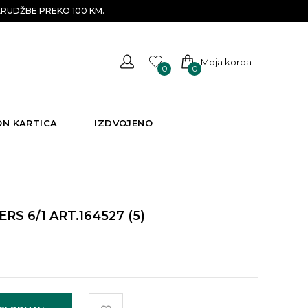
RUDŽBE PREKO 100 KM.
Moja korpa
0
0
ON KARTICA
IZDVOJENO
 6/1 ART.164527 (5)