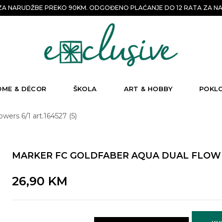
A NARUDŽBE PREKO 90KM. ODGOĐENO PLAĆANJE DO 12 RATA ZA NA
OME & DÉCOR
ŠKOLA
ART & HOBBY
POKL
wers 6/1 art.164527 (5)
MARKER FC GOLDFABER AQUA DUAL FLOWERS
26,90
KM