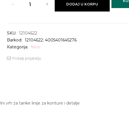
KU
DODAJ U KORPU
SKU:
12104622
Barkod:
12104622; 4005401645276
Kategorija:
New
Pošalji prijatelju
ni vrh za tanke linije za konture i detalje