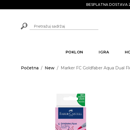
BESPLATNA DOSTAVA Z
POKLON
IGRA
H
Početna
/
New
/
Marker FC Goldfaber Aqua Dual Flo