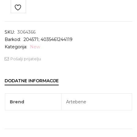
SKU:
3064366
Barkod:
204571; 4035461244119
Kategorija:
New
Pošalji prijatelju
DODATNE INFORMACIJE
Brend
Artebene