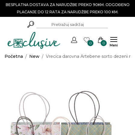
BESPLATNA DOSTAVA ZA NARUDŽBE PREKO 90KM. ODGOĐENO
PLAĆANJE DO 12 RATA ZA NARUDŽBE PREKO 100 KM.
0
0
Meni
Početna
/
New
/
Vrecica darovna Artebene sorto dezeni min