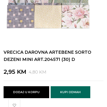
VRECICA DAROVNA ARTEBENE SORTO
DEZENI MINI ART.204571 (30) D
Original
Current
2,95
KM
4,80
KM
price
price
was:
is:
4,80 KM.
2,95 KM.
DODAJ U KORPU
KUPI ODMAH