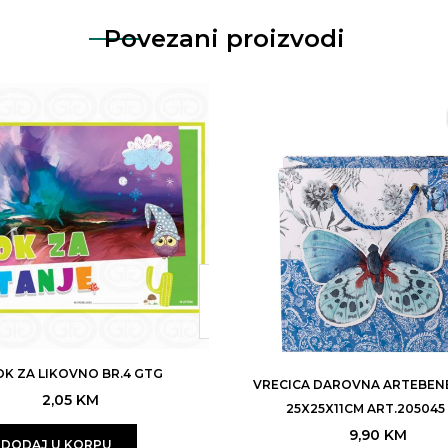
Povezani proizvodi
OK ZA LIKOVNO BR.4 GTG
VRECICA DAROVNA ARTEBENE
2,05
KM
25X25X11CM ART.205045 
9,90
KM
DODAJ U KORPU