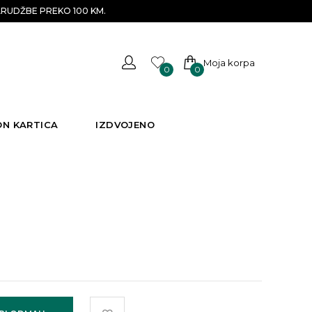
RUDŽBE PREKO 100 KM.
Moja korpa
0
0
ON KARTICA
IZDVOJENO