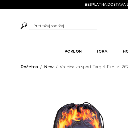
BESPLATNA DOSTAVA Z
POKLON
IGRA
H
Početna
/
New
/
Vrecica za sport Target Fire art.26