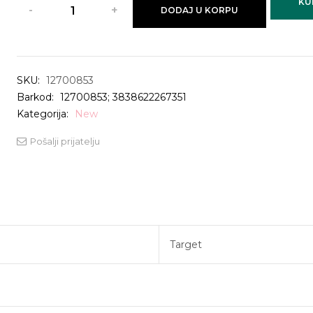
KU
DODAJ U KORPU
SKU:
12700853
Barkod:
12700853; 3838622267351
Kategorija:
New
Pošalji prijatelju
Target