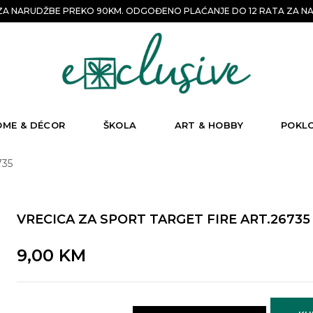
A NARUDŽBE PREKO 90KM. ODGOĐENO PLAĆANJE DO 12 RATA ZA NA
OME & DÉCOR
ŠKOLA
ART & HOBBY
POKL
735
VRECICA ZA SPORT TARGET FIRE ART.26735
9,00
KM