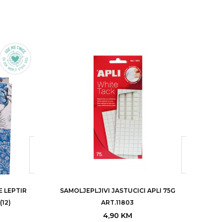
 LEPTIR
SAMOLJEPLJIVI JASTUCICI APLI 75G
NOT
(12)
ART.11803
4,90
KM