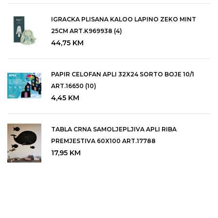
Notesi, dnevnici, planeri i kalendari
IGRACKA PLISANA KALOO LAPINO ZEKO MINT
25CM ART.K969938 (4)
Olovke grafitne, hemijske i tehnicke
44,75
KM
Pera za pisanje, tinte i patrone
Plastelini i mase za modeliranje
PAPIR CELOFAN APLI 32X24 SORTO BOJE 10/1
ART.16650 (10)
Pribor za crtanje, slikanje i racunanje
4,45
KM
Ruksaci skolski, pernice, torbe i vrecice za sport
TABLA CRNA SAMOLJEPLJIVA APLI RIBA
Selotejpi, ljepila i makaze
PREMJESTIVA 60X100 ART.17788
Sitni uredski materijal
17,95
KM
Table i pribor za table
Teke A4 i A5