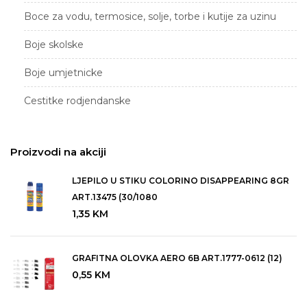
Boce za vodu, termosice, solje, torbe i kutije za uzinu
Boje skolske
Boje umjetnicke
Cestitke rodjendanske
Etui za novac, naocale, olovke, kljuceve i vizitke
Proizvodi na akciji
Flomasteri i markeri skolski
LJEPILO U STIKU COLORINO DISAPPEARING 8GR
Folderi i stalci za papire
ART.13475 (30/1080
Gumice za brisanje i siljala
1,35
KM
Igracke drvene
GRAFITNA OLOVKA AERO 6B ART.1777-0612 (12)
Igracke za zabavu, istrazivanje i edukaciju
0,55
KM
Naljepnice i oblici ukrasni i didakticki