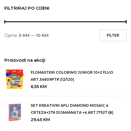
FILTRIRAJ PO CIJENI
Cijena:
0 KM
—
10 KM
FILTER
Proizvodi na akciji
FLOMASTERI COLORINO JUNIOR 10+2 FLUO
ART.34609PTR (12/120)
6,55
KM
SET KREATIVNI APLI DIAMOND MOSAIC 4
CRTEZA+276 DIJAMANATA +4 ART.17927 (8)
29,45
KM