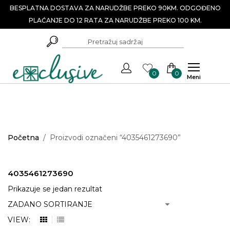
BESPLATNA DOSTAVA ZA NARUDŽBE PREKO 90KM. ODGOĐENO
PLAĆANJE DO 12 RATA ZA NARUDŽBE PREKO 100 KM.
0
0
Meni
Početna
/
Proizvodi označeni “4035461273690”
4035461273690
Prikazuje se jedan rezultat
VIEW: